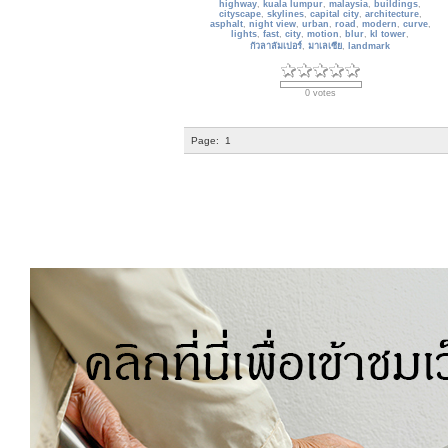
highway
,
kuala lumpur
,
malaysia
,
buildings
,
cityscape
,
skylines
,
capital city
,
architecture
,
asphalt
,
night view
,
urban
,
road
,
modern
,
curve
,
lights
,
fast
,
city
,
motion
,
blur
,
kl tower
,
กัวลาลัมเปอร์
,
มาเลเซีย
,
landmark
0 votes
Page:
1