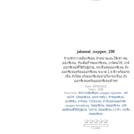
jakawal_oxygen_198
ร้านจักรวาลอ๊อกซิเย่น จำหน่ายและให้เช่า ท่อ
ออกซิเจน, รับเติมก๊าซออกซิเจน, เกจ์คนไข้, เกจ์
ออกซิเจนที่ใช้กับผู้ป่วย, รถเข็นท่อออกซิเจน ถัง
ออกซิเจนพร้อมออกซิเจน ขนาด 1.5 คิว พร้อมรถ
เข็น ถังใหม่ (ถังออกซิเจนหายใจ+รถเข็น) ถัง
ออกซิเจนพร้อมออกซิเจนสำหร
Date: 09/09/2022
Views: 1946
Keywords:
จักรวาลอ๊อกซิเย่น
,
oxygen cylinder
,
เกจ์
คนไข้
,
เกจ์ออกซิเจน
,
นครราชสีมา
,
ก๊าซออกซิเจน
,
อะเซทิลีน
,
อาร์กอน
,
ไนโตรเจน
,
คาร์บอนไดออกไซด์
,
oxygen breathing
,
ถังออกซิเจน
,
ท่อออกซิเจน
,
แก๊ส
ออกซิเจนที่ให้กับผู้ป่วย
,
โคราช
,
ถังออกซิเจน 1.5 คิว
,
รถเข็น
ท่อออกซิเจน
0 votes