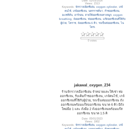
Date: 02/03/2024
Views: 1513
Keywords:
จักรวาลอ๊อกซิเย่น
,
oxygen cylinder
,
เกจ์
คนไข้
,
เกจ์ออกซิเจน
,
นครราชสีมา
,
ก๊าซออกซิเจน
,
อะเซทิลีน
,
อาร์กอน
,
สายให้ออกซิเจนทางจมูก
,
oxygen
breathing
,
ถังออกซิเจน
,
ท่อออกซิเจน
,
แก๊สออกซิเจนที่ให้กับ
ผู้ป่วย
,
โคราช
,
ถังออกซิเจน 6 คิว
,
รถเข็นท่อออกซิเจน
,
ไน
โตรเ
0 votes
jakawal_oxygen_234
ร้านจักรวาลอ๊อกซิเย่น จำหน่ายและให้เช่า ท่อ
ออกซิเจน, รับเติมก๊าซออกซิเจน, เกจ์คนไข้, เกจ์
ออกซิเจนที่ใช้กับผู้ป่วย, รถเข็นท่อออกซิเจน ถัง
ออกซิเจนพร้อมแก๊สออกซิเจน ขนาด 6 คิว มีถัง
ใหม่มือ 1 และ ถังมือ 2 ถังออกซิเจนพร้อมแก๊ส
ออกซิเจน ขนาด 1.5 คิ
Date: 05/01/2023
Views: 1802
Keywords:
จักรวาลอ๊อกซิเย่น
,
oxygen cylinder
,
เกจ์