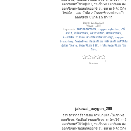
ออกซิเจนที่ใช้กับผู้ป่วย, รถเข็นท่อออกซิเจน ถัง
ออกซิเจนพร้อมแก๊สออกซิเจน ขนาด 6 คิว มีถัง
ใหม่มือ 1 และ ถังมือ 2 ถังออกซิเจนพร้อมแก๊ส
ออกซิเจน ขนาด 1.5 คิว มีถ
Date: 12/23/2024
Views: 1384
Keywords:
จักรวาลอ๊อกซิเย่น
,
oxygen cylinder
,
เกจ์
คนไข้
,
เกจ์ออกซิเจน
,
นครราชสีมา
,
ก๊าซออกซิเจน
,
อะเซทิลีน
,
อาร์กอน
,
สายให้ออกซิเจนทางจมูก
,
oxygen
breathing
,
ถังออกซิเจน
,
ท่อออกซิเจน
,
แก๊สออกซิเจนที่ให้กับ
ผู้ป่วย
,
โคราช
,
ถังออกซิเจน 6 คิว
,
รถเข็นท่อออกซิเจน
,
ไน
โตรเ
0 votes
jakawal_oxygen_299
ร้านจักรวาลอ๊อกซิเย่น จำหน่ายและให้เช่า ท่อ
ออกซิเจน, รับเติมก๊าซออกซิเจน, เกจ์คนไข้, เกจ์
ออกซิเจนที่ใช้กับผู้ป่วย, รถเข็นท่อออกซิเจน ถัง
ออกซิเจนพร้อมแก๊สออกซิเจน ขนาด 6 คิว มีถัง