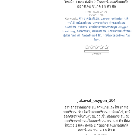
ใหม่มือ 1 และ ถังมือ 2 ถังออกซิเจนพร้อมแก๊ส
ออกซิเจน ขนาด 1.5 คิว มีถ
Date: 02/03/2024
Views: 1502
Keywords:
จักรวาลอ๊อกซิเย่น
,
oxygen cylinder
,
เกจ์
คนไข้
,
เกจ์ออกซิเจน
,
นครราชสีมา
,
ก๊าซออกซิเจน
,
อะเซทิลีน
,
อาร์กอน
,
สายให้ออกซิเจนทางจมูก
,
oxygen
breathing
,
ถังออกซิเจน
,
ท่อออกซิเจน
,
แก๊สออกซิเจนที่ให้กับ
ผู้ป่วย
,
โคราช
,
ถังออกซิเจน 6 คิว
,
รถเข็นท่อออกซิเจน
,
ไน
โตรเ
0 votes
jakawal_oxygen_304
ร้านจักรวาลอ๊อกซิเย่น จำหน่ายและให้เช่า ท่อ
ออกซิเจน, รับเติมก๊าซออกซิเจน, เกจ์คนไข้, เกจ์
ออกซิเจนที่ใช้กับผู้ป่วย, รถเข็นท่อออกซิเจน ถัง
ออกซิเจนพร้อมแก๊สออกซิเจน ขนาด 6 คิว มีถัง
ใหม่มือ 1 และ ถังมือ 2 ถังออกซิเจนพร้อมแก๊ส
ออกซิเจน ขนาด 1.5 คิว ม