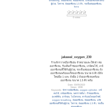
breathing
,
ถังออกซิเจน
,
ท่อออกซิเจน
,
แก๊สออกซิเจนที่ให้กับ
ผู้ป่วย
,
โคราช
,
ถังออกซิเจน 1.5 คิว
,
รถเข็นท่อออกซิเจน
,
kora
0 votes
jakawal_oxygen_230
ร้านจักรวาลอ๊อกซิเย่น จำหน่ายและให้เช่า ท่อ
ออกซิเจน, รับเติมก๊าซออกซิเจน, เกจ์คนไข้, เกจ์
ออกซิเจนที่ใช้กับผู้ป่วย, รถเข็นท่อออกซิเจน ถัง
ออกซิเจนพร้อมแก๊สออกซิเจน ขนาด 6 คิว มีถัง
ใหม่มือ 1 และ ถังมือ 2 ถังออกซิเจนพร้อม
ออกซิเจน ขนาด 1.5 คิว พร้อ
Date: 03/05/2023
Views: 1836
Keywords:
จักรวาลอ๊อกซิเย่น
,
oxygen cylinder
,
เกจ์
คนไข้
,
เกจ์ออกซิเจน
,
นครราชสีมา
,
ก๊าซออกซิเจน
,
อะเซทิลีน
,
อาร์กอน
,
ไนโตรเจน
,
คาร์บอนไดออกไซด์
,
oxygen breathing
,
ถังออกซิเจน
,
ท่อออกซิเจน
,
แก๊ส
ออกซิเจนที่ให้กับผู้ป่วย
,
โคราช
,
ถังออกซิเจน 1.5 คิว
,
รถเข็น
ท่อออกซิเจน