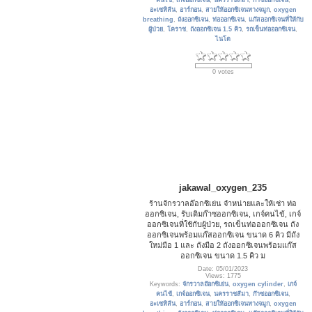
คนไข้
,
เกจ์ออกซิเจน
,
นครราชสีมา
,
ก๊าซออกซิเจน
,
อะเซทิลีน
,
อาร์กอน
,
สายให้ออกซิเจนทางจมูก
,
oxygen
breathing
,
ถังออกซิเจน
,
ท่อออกซิเจน
,
แก๊สออกซิเจนที่ให้กับ
ผู้ป่วย
,
โคราช
,
ถังออกซิเจน 1.5 คิว
,
รถเข็นท่อออกซิเจน
,
ไนโต
0 votes
jakawal_oxygen_235
ร้านจักรวาลอ๊อกซิเย่น จำหน่ายและให้เช่า ท่อ
ออกซิเจน, รับเติมก๊าซออกซิเจน, เกจ์คนไข้, เกจ์
ออกซิเจนที่ใช้กับผู้ป่วย, รถเข็นท่อออกซิเจน ถัง
ออกซิเจนพร้อมแก๊สออกซิเจน ขนาด 6 คิว มีถัง
ใหม่มือ 1 และ ถังมือ 2 ถังออกซิเจนพร้อมแก๊ส
ออกซิเจน ขนาด 1.5 คิว ม
Date: 05/01/2023
Views: 1775
Keywords:
จักรวาลอ๊อกซิเย่น
,
oxygen cylinder
,
เกจ์
คนไข้
,
เกจ์ออกซิเจน
,
นครราชสีมา
,
ก๊าซออกซิเจน
,
อะเซทิลีน
,
อาร์กอน
,
สายให้ออกซิเจนทางจมูก
,
oxygen