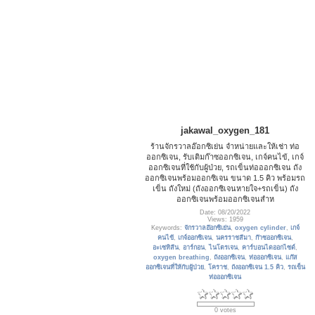
jakawal_oxygen_181
ร้านจักรวาลอ๊อกซิเย่น จำหน่ายและให้เช่า ท่อ
ออกซิเจน, รับเติมก๊าซออกซิเจน, เกจ์คนไข้, เกจ์
ออกซิเจนที่ใช้กับผู้ป่วย, รถเข็นท่อออกซิเจน ถัง
ออกซิเจนพร้อมออกซิเจน ขนาด 1.5 คิว พร้อมรถ
เข็น ถังใหม่ (ถังออกซิเจนหายใจ+รถเข็น) ถัง
ออกซิเจนพร้อมออกซิเจนสำห
Date: 08/20/2022
Views: 1959
Keywords:
จักรวาลอ๊อกซิเย่น
,
oxygen cylinder
,
เกจ์
คนไข้
,
เกจ์ออกซิเจน
,
นครราชสีมา
,
ก๊าซออกซิเจน
,
อะเซทิลีน
,
อาร์กอน
,
ไนโตรเจน
,
คาร์บอนไดออกไซด์
,
oxygen breathing
,
ถังออกซิเจน
,
ท่อออกซิเจน
,
แก๊ส
ออกซิเจนที่ให้กับผู้ป่วย
,
โคราช
,
ถังออกซิเจน 1.5 คิว
,
รถเข็น
ท่อออกซิเจน
0 votes