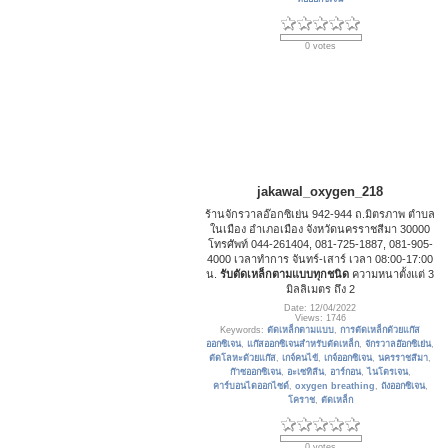
0 votes
jakawal_oxygen_218
ร้านจักรวาลอ๊อกซิเย่น 942-944 ถ.มิตรภาพ ตำบล
ในเมือง อำเภอเมือง จังหวัดนครราชสีมา 30000
โทรศัพท์ 044-261404, 081-725-1887, 081-905-
4000 เวลาทำการ จันทร์-เสาร์ เวลา 08:00-17:00
น.
รับตัดเหล็กตามแบบทุกชนิด
ความหนาตั้งแต่ 3
มิลลิเมตร ถึง 2
Date: 12/04/2022
Views: 1746
Keywords:
ตัดเหล็กตามแบบ
,
การตัดเหล็กด้วยแก๊ส
ออกซิเจน
,
แก๊สออกซิเจนสำหรับตัดเหล็ก
,
จักรวาลอ๊อกซิเย่น
,
ตัดโลหะด้วยแก๊ส
,
เกจ์คนไข้
,
เกจ์ออกซิเจน
,
นครราชสีมา
,
ก๊าซออกซิเจน
,
อะเซทิลีน
,
อาร์กอน
,
ไนโตรเจน
,
คาร์บอนไดออกไซด์
,
oxygen breathing
,
ถังออกซิเจน
,
โคราช
,
ตัดเหล็ก
0 votes