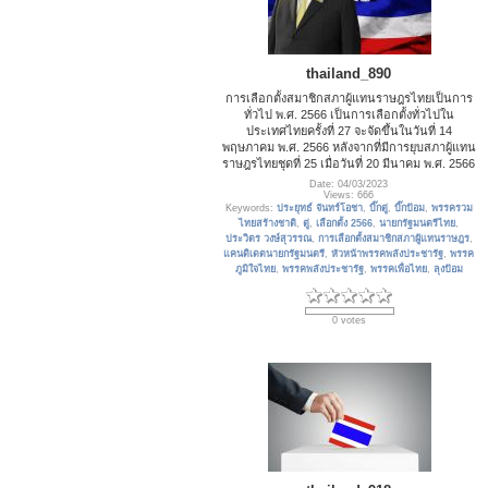
thailand_890
การเลือกตั้งสมาชิกสภาผู้แทนราษฎรไทยเป็นการ
ทั่วไป พ.ศ. 2566​ เป็นการเลือกตั้งทั่วไปใน
ประเทศไทยครั้งที่ 27 จะจัดขึ้นในวันที่ 14
พฤษภาคม พ.ศ. 2566 หลังจากที่มีการยุบสภาผู้แทน
ราษฎรไทยชุดที่ 25 เมื่อวันที่ 20 มีนาคม พ.ศ. 2566
Date: 04/03/2023
Views: 666
Keywords:
ประยุทธ์ จันทร์โอชา
,
บิ๊กตู่
,
บิ๊กป้อม
,
พรรครวม
ไทยสร้างชาติ
,
ตู่
,
เลือกตั้ง 2566
,
นายกรัฐมนตรีไทย
,
ประวิตร วงษ์สุวรรณ
,
การเลือกตั้งสมาชิกสภาผู้แทนราษฎร
,
แคนดิเดตนายกรัฐมนตรี
,
หัวหน้าพรรคพลังประชารัฐ
,
พรรค
ภูมิใจไทย
,
พรรคพลังประชารัฐ
,
พรรคเพื่อไทย
,
ลุงป้อม
0 votes