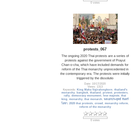
0 votes
protests_067
The ongoing 2020 Thai protests are a series of
protests against the government of Prayut
Chan-o-cha, which have included demands for
reform of the Thai monarchy unprecedented in
the contemporary era. The protests were initially
triggered by the dissolutio
Date: 10/17/2020
Views: 1313
Keywords:
King Maha Vajiralongkorn
,
thailand's
monarchy
,
bangkok
,
thailand
,
protest
,
protesters
,
rally
,
democracy monument
,
lese majeste
,
thai
king
,
monarchy
,
thai monarch
,
พลเอกประยุทธ์ จันทร์
โอชา
,
2020 thai protests
,
crowd
,
monarchy reform
,
reform of the monarchy
0 votes