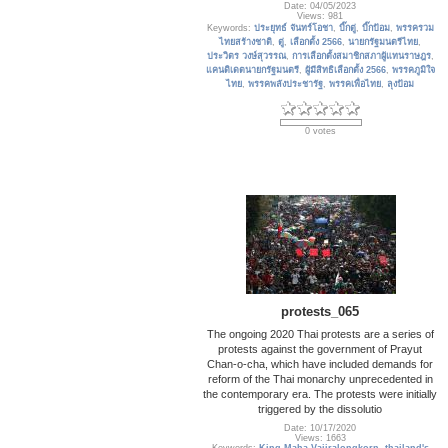
Date: 04/05/2023
Views: 981
Keywords:
ประยุทธ์ จันทร์โอชา
,
บิ๊กตู่
,
บิ๊กป้อม
,
พรรครวม
ไทยสร้างชาติ
,
ตู่
,
เลือกตั้ง 2566
,
นายกรัฐมนตรีไทย
,
ประวิตร วงษ์สุวรรณ
,
การเลือกตั้งสมาชิกสภาผู้แทนราษฎร
,
แคนดิเดตนายกรัฐมนตรี
,
ผู้มีสิทธิเลือกตั้ง 2566
,
พรรคภูมิใจ
ไทย
,
พรรคพลังประชารัฐ
,
พรรคเพื่อไทย
,
ลุงป้อม
0 votes
protests_065
The ongoing 2020 Thai protests are a series of
protests against the government of Prayut
Chan-o-cha, which have included demands for
reform of the Thai monarchy unprecedented in
the contemporary era. The protests were initially
triggered by the dissolutio
Date: 10/17/2020
Views: 1663