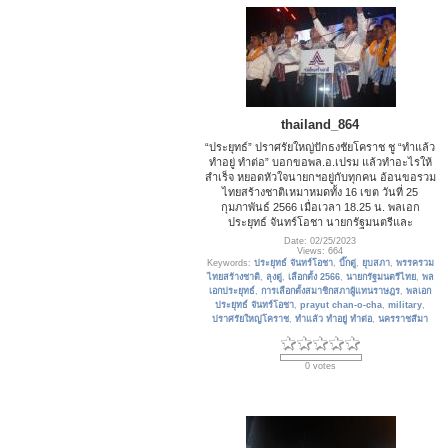
thailand_864
“ประยุทธ์” ปราศรัยใหญ่ปักธงชัยโคราช ชู “ทำแล้ว
ทำอยู่ ทำต่อ” บอกขอพล.อ.เปรม แล้วทำอะไรให้
สำเร็จ หยอดหัวใจนายกฯอยู่กับทุกคน อ้อนขอรวม
ไทยสร้างชาติเหมาหมดทั้ง 16 เขต วันที่ 25
กุมภาพันธ์ 2566 เมื่อเวลา 18.25 น. พลเอก
ประยุทธ์ จันทร์โอชา นายกรัฐมนตรีและ
Date: 02/25/2023
Views: 664
Keywords:
ประยุทธ์ จันทร์โอชา
,
บิ๊กตู่
,
ยุบสภา
,
พรรครวม
ไทยสร้างชาติ
,
ลุงตู่
,
เลือกตั้ง 2566
,
นายกรัฐมนตรีไทย
,
พล
เอกประยุทธ์
,
การเลือกตั้งสมาชิกสภาผู้แทนราษฎร
,
พลเอก
ประยุทธ์ จันทร์โอชา
,
prayut chan-o-cha
,
military
,
ปราศรัยใหญ่โคราช
,
ทำแล้ว ทำอยู่ ทำต่อ
,
นครราชสีมา
0 votes