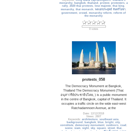
Keywords:
King Maha Vajiralongkorn
,
thailand's
monarchy
,
bangkok
,
thailand
,
protest
,
protesters
,
a
rally
,
2020 thai protests
,
lese majeste
,
thai king
,
monarchy
,
thai monarch
,
พลเอกประยุทธ์ จันทร์โอชา
,
government
,
crowd
,
monarchy reform
,
reform of
the monarchy
0 votes
protests_058
The Democracy Monument at Bangkok,
Thailand The Democracy Monument (Thai:
อนุสาวรีย์ประชาธิปไตย, ) is a public monument
in the centre of Bangkok, capital of Thailand. It
occupies a traffic circle on the wide east-west
Ratchadamnoen Avenue, at the
Date: 12/12/2018
Views: 2607
Keywords:
architecture
,
southeast asia
,
background
,
bangkok
,
blue
,
bright
,
city
,
constitute
,
democracy monument
,
outdoors
,
road
,
scene
,
siam
,
sight
,
sky
,
square
,
street
,
thai
,