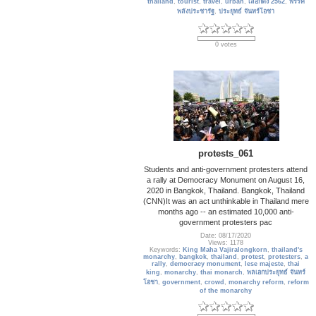
thailand
,
tourist
,
travel
,
urban
,
เลือกตั้ง 2562
,
พรรค
พลังประชารัฐ
,
ประยุทธ์ จันทร์โอชา
0 votes
protests_061
Students and anti-government protesters attend
a rally at Democracy Monument on August 16,
2020 in Bangkok, Thailand. Bangkok, Thailand
(CNN)It was an act unthinkable in Thailand mere
months ago -- an estimated 10,000 anti-
government protesters pac
Date: 08/17/2020
Views: 1178
Keywords:
King Maha Vajiralongkorn
,
thailand's
monarchy
,
bangkok
,
thailand
,
protest
,
protesters
,
a
rally
,
democracy monument
,
lese majeste
,
thai
king
,
monarchy
,
thai monarch
,
พลเอกประยุทธ์ จันทร์
โอชา
,
government
,
crowd
,
monarchy reform
,
reform
of the monarchy