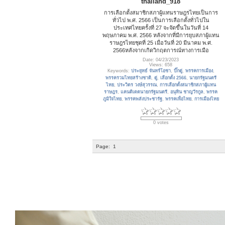
thailand_918
การเลือกตั้งสมาชิกสภาผู้แทนราษฎรไทยเป็นการ
ทั่วไป พ.ศ. 2566​ เป็นการเลือกตั้งทั่วไปใน
ประเทศไทยครั้งที่ 27 จะจัดขึ้นในวันที่ 14
พฤษภาคม พ.ศ. 2566 หลังจากที่มีการยุบสภาผู้แทน
ราษฎรไทยชุดที่ 25 เมื่อวันที่ 20 มีนาคม พ.ศ.
2566หลังจากเกิดวิกฤตการณ์ทางการเมือ
Date: 04/23/2023
Views: 658
Keywords:
ประยุทธ์ จันทร์โอชา
,
บิ๊กตู่
,
พรรคการเมือง
,
พรรครวมไทยสร้างชาติ
,
ตู่
,
เลือกตั้ง 2566
,
นายกรัฐมนตรี
ไทย
,
ประวิตร วงษ์สุวรรณ
,
การเลือกตั้งสมาชิกสภาผู้แทน
ราษฎร
,
แคนดิเดตนายกรัฐมนตรี
,
อนุทิน ชาญวีรกูล
,
พรรค
ภูมิใจไทย
,
พรรคพลังประชารัฐ
,
พรรคเพื่อไทย
,
การเมืองไทย
0 votes
Page:
1