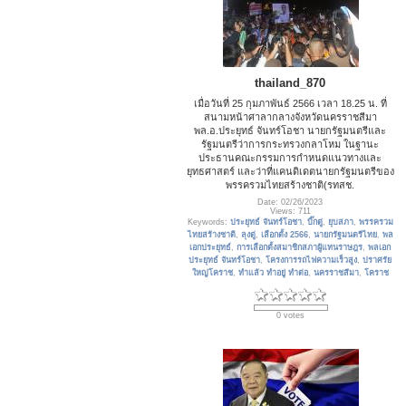
thailand_870
เมื่อวันที่ 25 กุมภาพันธ์ 2566 เวลา 18.25 น. ที่
สนามหน้าศาลากลางจังหวัดนครราชสีมา
พล.อ.ประยุทธ์ จันทร์โอชา นายกรัฐมนตรีและ
รัฐมนตรีว่าการกระทรวงกลาโหม ในฐานะ
ประธานคณะกรรมการกำหนดแนวทางและ
ยุทธศาสตร์ และว่าที่แคนดิเดตนายกรัฐมนตรีของ
พรรครวมไทยสร้างชาติ(รทสช.
Date: 02/26/2023
Views: 711
Keywords:
ประยุทธ์ จันทร์โอชา
,
บิ๊กตู่
,
ยุบสภา
,
พรรครวม
ไทยสร้างชาติ
,
ลุงตู่
,
เลือกตั้ง 2566
,
นายกรัฐมนตรีไทย
,
พล
เอกประยุทธ์
,
การเลือกตั้งสมาชิกสภาผู้แทนราษฎร
,
พลเอก
ประยุทธ์ จันทร์โอชา
,
โครงการรถไฟความเร็วสูง
,
ปราศรัย
ใหญ่โคราช
,
ทำแล้ว ทำอยู่ ทำต่อ
,
นครราชสีมา
,
โคราช
0 votes