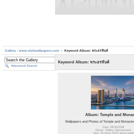
Gallery : www.visitwallpapers.com
Keyword Album: พระอรหันต์
Keyword Album: พระอรหันต์
Advanced Search
Album: Temple and Monas
Wallpapers and Photos of Temple and Monaster
Date: 06/30/2008
Owner: Gallery Administrator
Size: 20 items (5211 items total)