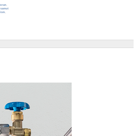
oran
,
,
samut
ism
,