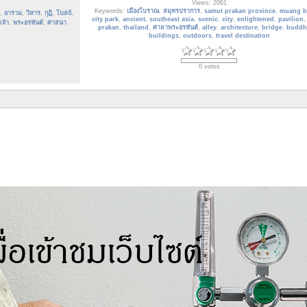
Views: 2061
Keywords:
เมืองโบราณ
,
สมุทรปราการ
,
samut prakan province
,
muang b
,
อาราม
,
วิหาร
,
กุฏิ
,
โบสถ์
,
city park
,
ancient
,
southeast asia
,
scenic
,
city
,
enlightened
,
pavilion
จ้า
,
พระอรหันต์
,
ศาสนา
prakan
,
thailand
,
ศาลาพระอรหันต์
,
alley
,
architecture
,
bridge
,
buddh
buildings
,
outdoors
,
travel destination
0 votes