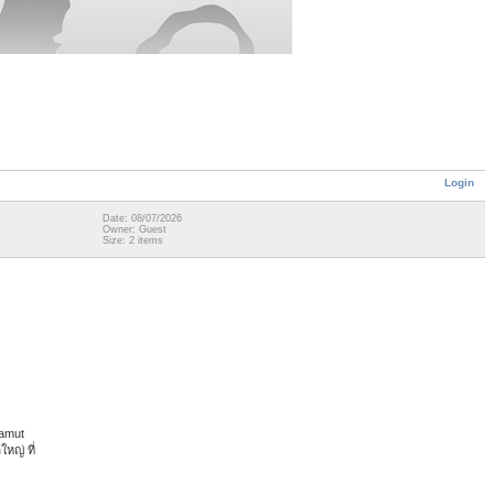
Login
Date: 08/07/2026
Owner: Guest
Size: 2 items
Samut
หญ่ ที่