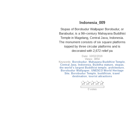
Indonesia_009
Stupas of Borobudur Wallpaper Borobudur, or
Barabudur, is a 9th-century Mahayana Buddhist
Temple in Magelang, Central Java, Indonesia.
The monument consists of six square platforms
topped by three circular platforms and is
decorated with 2,672 relief pa
Date: 10/02/2016
Views: 3854
Keywords:
Borobudur
,
Mahayana Buddhist Temple
,
Central Java
,
Indonesia
,
Buddha statues
,
stupas
,
the world’s largest Buddhist temple
,
architecture
,
Borobudur Wallpaper
,
UNESCO World Heritage
Site
,
Borobudur Temple
,
buddhism
,
travel
destination
,
tourist attractions
0 votes