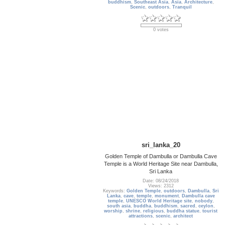
buddhism
,
Southeast Asia
,
Asia
,
Architecture
,
Scenic
,
outdoors
,
Tranquil
0 votes
sri_lanka_20
Golden Temple of Dambulla or Dambulla Cave
Temple is a World Heritage Site near Dambulla,
Sri Lanka
Date: 08/24/2018
Views: 2312
Keywords:
Golden Temple
,
outdoors
,
Dambulla
,
Sri
Lanka
,
cave
,
temple
,
monument
,
Dambulla cave
temple
,
UNESCO World Heritage site
,
nobody
,
south asia
,
buddha
,
buddhism
,
sacred
,
ceylon
,
worship
,
shrine
,
religious
,
buddha statue
,
tourist
attractions
,
scenic
,
architect