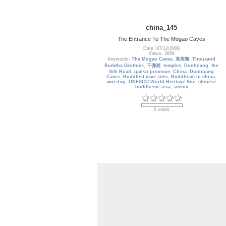
china_145
The Entrance To The Mogao Caves
Date: 07/12/2009
Views: 3859
Keywords:
The Mogao Caves
,
莫高窟
,
Thousand
Buddha Grottoes
,
千佛洞
,
temples
,
Dunhuang
,
the
Silk Road
,
gansu province
,
China
,
Dunhuang
Caves
,
Buddhist cave sites
,
Buddhism in china
,
worship
,
UNESCO World Heritage Site
,
chinese
buddhism
,
asia
,
scenic
0 votes