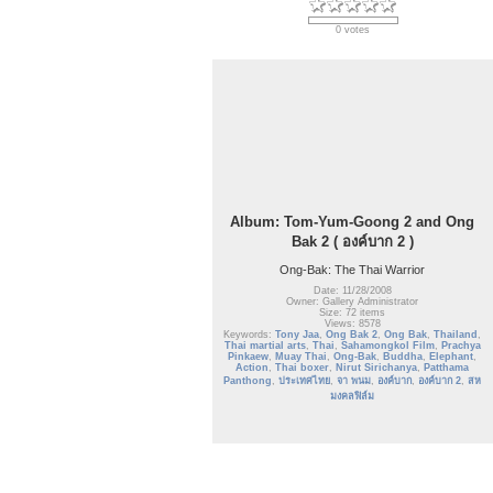
0 votes
Album: Tom-Yum-Goong 2 and Ong
Bak 2 ( องค์บาก 2 )
Ong-Bak: The Thai Warrior
Date: 11/28/2008
Owner: Gallery Administrator
Size: 72 items
Views: 8578
Keywords:
Tony Jaa
,
Ong Bak 2
,
Ong Bak
,
Thailand
,
Thai martial arts
,
Thai
,
Sahamongkol Film
,
Prachya
Pinkaew
,
Muay Thai
,
Ong-Bak
,
Buddha
,
Elephant
,
Action
,
Thai boxer
,
Nirut Sirichanya
,
Patthama
Panthong
,
ประเทศไทย
,
จา พนม
,
องค์บาก
,
องค์บาก 2
,
สห
มงคลฟิล์ม