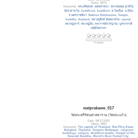
Views: 8674
Keywords:
พระอริยสงฆ์
,
พุทธศาสนา
,
หลวงพ่อพุธ ฐานิโย
,
วัดป่าสาลวัน
,
buddhism
,
buddhist
,
ต.ในเมือง
,
อ.เมือง
,
จ.นครราชสีมา
,
Nakhon Ratchasima
,
Temple
,
buddha
,
thailand
,
หลวงปู่สิงห์ ขันตยาคโม
,
sacred
,
หลวงปู่เสาร์
,
หลวงปู่มั่น
,
พระราชสังวรญาณ
,
บูรพาจารย์
เจดีย์วัดป่าสา
0 votes
watprakaew_017
วัดพระศรีรัตนศาสดาราม (วัดพระแก้ว)
Date: 08/17/2003
Views: 5805
Keywords:
The capital of Thailand
,
Wat Phra Kaew
,
Bangkok
,
Thailand
,
Temples Wallpaper
,
religious
buildings
,
religion
,
Buddhist temple
,
Temple of the
Emerald Buddha
,
World's Most Visited City
,