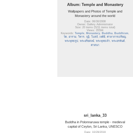
Album: Temple and Monastery
Wallpapers and Photos of Temple and
Monastery around the world
Date: 06/30/2008
Owner: Gallery Administrator
Size: 20 items (5211 items total)
Views: 35594
Keywords:
Temple
,
Monastery
,
Buddha
,
Buddhism
,
วัด
,
อาราม
,
วิหาร
,
กุฏิ
,
โบสถ์
,
เจดีย์
,
ศาลาการเปรียญ
,
พระพุทธรูป
,
พระอริยสงฆ์
,
พระพุทธเจ้า
,
พระอรหันต์
,
ศาสนา
sri_lanka_33
Buddha in Polonnaruwa temple - medieval
capital of Ceylon, Sri Lanka, UNESCO
Date: 10/28/2018