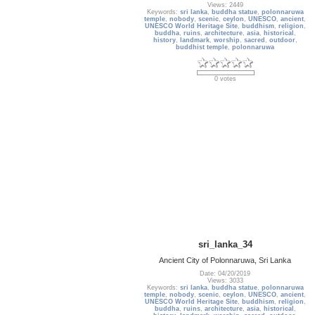
Views: 2449
Keywords:
sri lanka
,
buddha statue
,
polonnaruwa
temple
,
nobody
,
scenic
,
ceylon
,
UNESCO
,
ancient
,
UNESCO World Heritage Site
,
buddhism
,
religion
,
buddha
,
ruins
,
architecture
,
asia
,
historical
,
history
,
landmark
,
worship
,
sacred
,
outdoor
,
buddhist temple
,
polonnaruwa
0 votes
sri_lanka_34
Ancient City of Polonnaruwa, Sri Lanka
Date: 04/20/2019
Views: 3033
Keywords:
sri lanka
,
buddha statue
,
polonnaruwa
temple
,
nobody
,
scenic
,
ceylon
,
UNESCO
,
ancient
,
UNESCO World Heritage Site
,
buddhism
,
religion
,
buddha
,
ruins
,
architecture
,
asia
,
historical
,