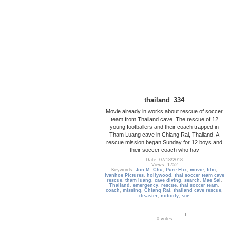
thailand_334
Movie already in works about rescue of soccer
team from Thailand cave. The rescue of 12
young footballers and their coach trapped in
Tham Luang cave in Chiang Rai, Thailand. A
rescue mission began Sunday for 12 boys and
their soccer coach who hav
Date: 07/18/2018
Views: 1752
Keywords:
Jon M. Chu
,
Pure Flix
,
movie
,
film
,
Ivanhoe Pictures
,
hollywood
,
thai soccer team cave
rescue
,
tham luang
,
cave diving
,
search
,
Mae Sai
,
Thailand
,
emergency
,
rescue
,
thai soccer team
,
coach
,
missing
,
Chiang Rai
,
thailand cave rescue
,
disaster
,
nobody
,
sce
0 votes