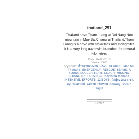
thailand_291
Thailand cave Tham Luang at Doi Nang Non
mountain in Mae Sai,Chiangrai,Thailand.Tham
Luang is a cave with stalactites and stalagmites.
It is a very long cave with branches for several
kilometres
Date: 07/05/2018
Views: 2244
Keywords:
ถ้ำหลวงนางนอน
,
CAVE
,
SEARCH
,
Mae Sai
,
Thailand
,
EMERGENCY
,
RESCUE
,
TEAMS
,
A
YOUNG SOCCER TEAM
,
COACH
,
MISSING
,
CHIANG RAI PROVINCE
,
northern thailand
,
INTENSIVE
,
EFFORTS
,
12 BOYS
,
นักฟุตบอลเยาวชน
,
หมูป่าอะคาเดมี
,
แม่สาย
,
เชียงราย
,
nobody
,
scenic
,
หมูป่า
0 votes