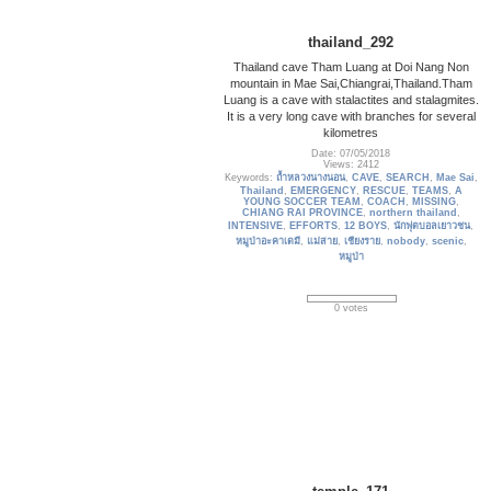
thailand_292
Thailand cave Tham Luang at Doi Nang Non
mountain in Mae Sai,Chiangrai,Thailand.Tham
Luang is a cave with stalactites and stalagmites.
It is a very long cave with branches for several
kilometres
Date: 07/05/2018
Views: 2412
Keywords:
ถ้ำหลวงนางนอน
,
CAVE
,
SEARCH
,
Mae Sai
,
Thailand
,
EMERGENCY
,
RESCUE
,
TEAMS
,
A
YOUNG SOCCER TEAM
,
COACH
,
MISSING
,
CHIANG RAI PROVINCE
,
northern thailand
,
INTENSIVE
,
EFFORTS
,
12 BOYS
,
นักฟุตบอลเยาวชน
,
หมูป่าอะคาเดมี
,
แม่สาย
,
เชียงราย
,
nobody
,
scenic
,
หมูป่า
0 votes