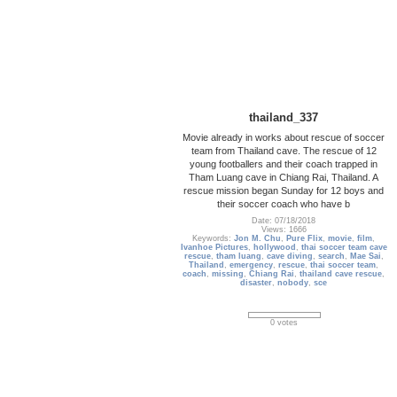
thailand_337
Movie already in works about rescue of soccer
team from Thailand cave. The rescue of 12
young footballers and their coach trapped in
Tham Luang cave in Chiang Rai, Thailand. A
rescue mission began Sunday for 12 boys and
their soccer coach who have b
Date: 07/18/2018
Views: 1666
Keywords:
Jon M. Chu
,
Pure Flix
,
movie
,
film
,
Ivanhoe Pictures
,
hollywood
,
thai soccer team cave
rescue
,
tham luang
,
cave diving
,
search
,
Mae Sai
,
Thailand
,
emergency
,
rescue
,
thai soccer team
,
coach
,
missing
,
Chiang Rai
,
thailand cave rescue
,
disaster
,
nobody
,
sce
0 votes