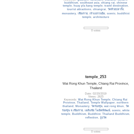
buddhism
,
southeast asia
,
chiang rai
,
chinese
temple
,
huay pla kang temple
,
travel destination
,
tourist attractions
,
chiangrai
,
วัดห้วยปลากั้ง
,
monastery
,
เชียงราย
,
เจ้าแม่กวนอิม
,
scenic
,
buddhist
temple
,
architecture
0 votes
temple_253
Wat Rong Khun Temple, Chiang Rai Province,
Thailand
Date: 02/20/2019
Views: 2625
Keywords:
Wat Rong Khun Temple
,
Chiang Rai
Province
,
Thailand
,
Temple Wallpaper
,
northern
thailand
,
Monastery
,
วัดร่องขุ่น
,
wat rong khun
,
วัด
ร่องขุ่น จ.เชียงราย
,
เฉลิมชัย โฆษิตพิพัฒน์
,
scenic
,
white
temple
,
Buddhism
,
Buddhist
,
Thailand Buddhism
,
reflection
,
รูปวัด
0 votes