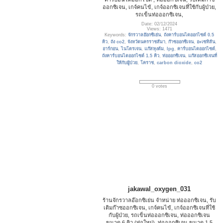
ออกซิเจน, เกจ์คนไข้, เกจ์ออกซิเจนที่ใช้กับผู้ป่วย,
รถเข็นท่อออกซิเจน,
Date: 02/12/2024
Views: 1471
Keywords:
จักรวาลอ๊อกซิเย่น
,
ถังคาร์บอนไดออกไซด์ 0.5
คิว
,
ถัง co2
,
จังหวัดนครราชสีมา
,
ก๊าซออกซิเจน
,
อะเซทิลีน
,
อาร์กอน
,
ไนโตรเจน
,
แก๊สหุงต้ม
,
lpg
,
คาร์บอนไดออกไซด์
,
ถังคาร์บอนไดออกไซด์ 1.5 คิว
,
ท่อออกซิเจน
,
แก๊สออกซิเจนที่
ให้กับผู้ป่วย
,
โคราช
,
carbon dioxide
,
co2
0 votes
jakawal_oxygen_031
ร้านจักรวาลอ๊อกซิเย่น จำหน่าย ท่อออกซิเจน, รับ
เติมก๊าซออกซิเจน, เกจ์คนไข้, เกจ์ออกซิเจนที่ใช้
กับผู้ป่วย, รถเข็นท่อออกซิเจน, ท่อออกซิเจน
ขนาด 6 คิว (ท่อใหม่), ท่อออกซิเจน ขนาด 1.5