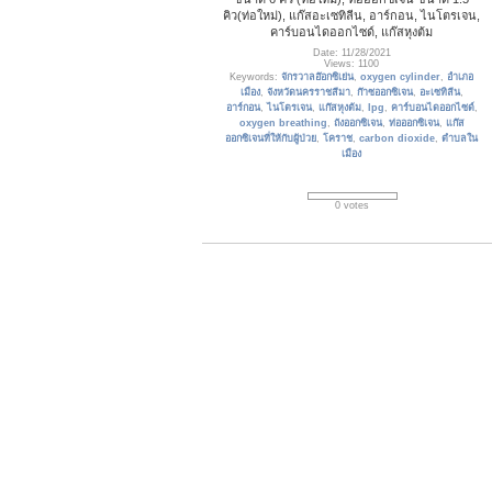
คิว(ท่อใหม่), แก๊สอะเซทิลีน, อาร์กอน, ไนโตรเจน,
คาร์บอนไดออกไซด์, แก๊สหุงต้ม
Date: 11/28/2021
Views: 1100
Keywords:
จักรวาลอ๊อกซิเย่น
,
oxygen cylinder
,
อำเภอ
เมือง
,
จังหวัดนครราชสีมา
,
ก๊าซออกซิเจน
,
อะเซทิลีน
,
อาร์กอน
,
ไนโตรเจน
,
แก๊สหุงต้ม
,
lpg
,
คาร์บอนไดออกไซด์
,
oxygen breathing
,
ถังออกซิเจน
,
ท่อออกซิเจน
,
แก๊ส
ออกซิเจนที่ให้กับผู้ป่วย
,
โคราช
,
carbon dioxide
,
ตำบลใน
เมือง
0 votes
jakawal_oxygen_075
ร้านจักรวาลอ๊อกซิเย่น จำหน่าย ท่อออกซิเจน, รับ
เติมก๊าซออกซิเจน, ให้เช่าถังออกซิเจน, เกจ์คนไข้,
เกจ์อ๊อกซิเจนที่ใช้กับผู้ป่วย, รถเข็นท่อออกซิเจน,
ท่อออกซิเจน ขนาด 6 คิว (ท่อใหม่), ท่อออกซิเจน
ขนาด 1.5 คิว (ท่อใหม่), แก๊สอะเซทิลีน, อาร์กอน,
ไนโตรเจน, คาร์บอ