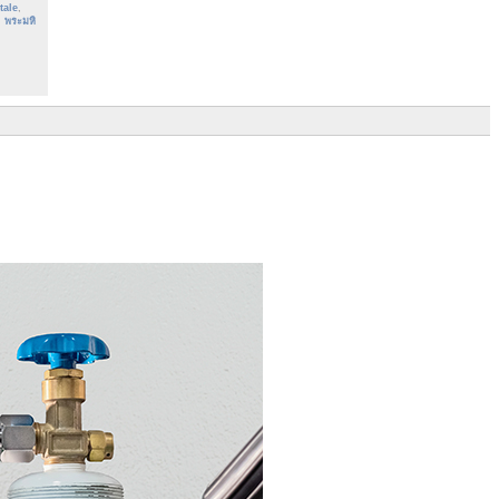
tale
,
,
พระมหิ