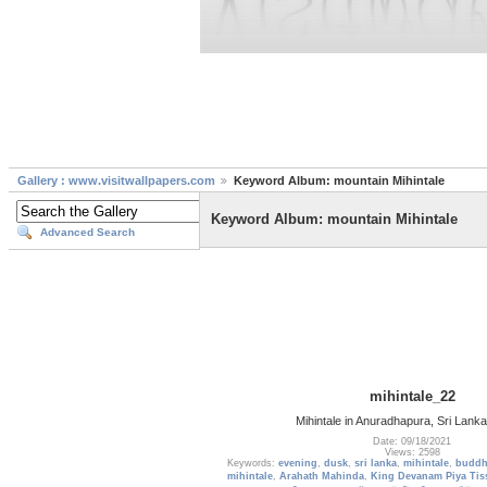
Gallery : www.visitwallpapers.com
Keyword Album: mountain Mihintale
Keyword Album: mountain Mihintale
Advanced Search
mihintale_22
Mihintale in Anuradhapura, Sri Lanka
Date: 09/18/2021
Views: 2598
Keywords:
evening
,
dusk
,
sri lanka
,
mihintale
,
buddh
mihintale
,
Arahath Mahinda
,
King Devanam Piya Tis