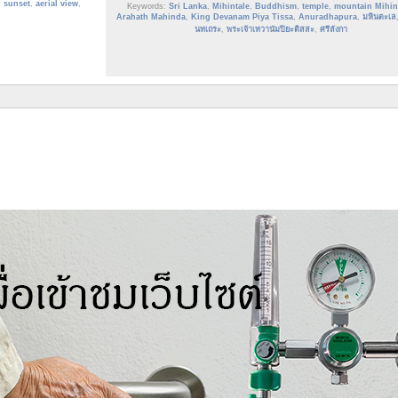
,
sunset
,
aerial view
,
Keywords:
Sri Lanka
,
Mihintale
,
Buddhism
,
temple
,
mountain Mihin
Arahath Mahinda
,
King Devanam Piya Tissa
,
Anuradhapura
,
มหินตะเล
นทเถระ
,
พระเจ้าเทวานัมปิยะติสสะ
,
ศรีลังกา