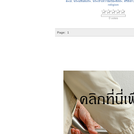
ตะเล
,
พระมหินทเถระ
,
พระเจ้าเทวานัมปิยะติสสะ
,
ศรีลังกา
religion
0 votes
Page:
1