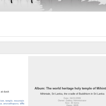
Album: The world heritage holy temple of Mihint
 at dusk
Mihintale, Sri Lanka, the cradle of Buddhism in Sri Lanka
Date: 04/21/2009
Owner: Gallery Administrator
ism
,
temple
,
mountain
Size: 30 items
sa
,
anuradhapura
,
มหิน
Views: 6628