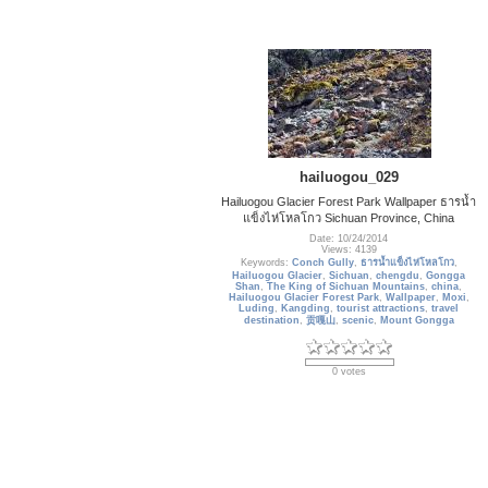
hailuogou_029
Hailuogou Glacier Forest Park Wallpaper ธารน้ำ
แข็งไห่โหลโกว Sichuan Province, China
Date: 10/24/2014
Views: 4139
Keywords:
Conch Gully
,
ธารน้ำแข็งไห่โหลโกว
,
Hailuogou Glacier
,
Sichuan
,
chengdu
,
Gongga
Shan
,
The King of Sichuan Mountains
,
china
,
Hailuogou Glacier Forest Park
,
Wallpaper
,
Moxi
,
Luding
,
Kangding
,
tourist attractions
,
travel
destination
,
贡嘎山
,
scenic
,
Mount Gongga
0 votes