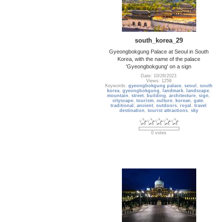
south_korea_29
Gyeongbokgung Palace at Seoul in South
Korea, with the name of the palace
'Gyeongbokgung' on a sign
Date: 10/26/2023
Views: 1259
Keywords:
gyeongbokgung palace
,
seoul
,
south
korea
,
gyeongbokgung
,
landmark
,
landscape
,
mountain
,
street
,
building
,
architecture
,
sign
,
cityscape
,
tourism
,
culture
,
korean
,
gate
,
traditional
,
ancient
,
outdoors
,
royal
,
travel
destination
,
tourist attractions
,
sky
0 votes