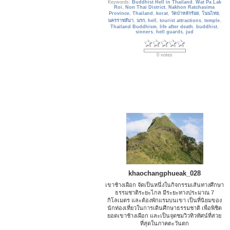
Keywords:
Buddhist Hell in Thailand
,
Wat Pa Lak
Roi
,
Non Thai District
,
Nakhon Ratchasima
Province
,
Thailand
,
korat
,
วัดป่าหลักร้อย
,
โนนไทย
,
นครราชสีมา
,
นรก
,
hell
,
tourist attractions
,
temple
,
Thailand Buddhism
,
life after death
,
buddhist
,
sinners
,
hell guards
,
jud
0 votes
khaochangphueak_028
เขาช้างเผือก จัดเป็นหนึ่งในกิจกรรมเส้นทางศึกษา
ธรรมชาติระยะไกล มีระยะทางประมาณ 7
กิโลเมตร และต้องพักแรมบนเขา เป็นที่นิยมของ
นักท่องเที่ยวในการเดินศึกษาธรรมชาติ เพื่อพิชิต
ยอดเขาช้างเผือก และเป็นจุดชมวิวทิวทัศน์ที่สวย
ที่สุดในภาคตะวันตก