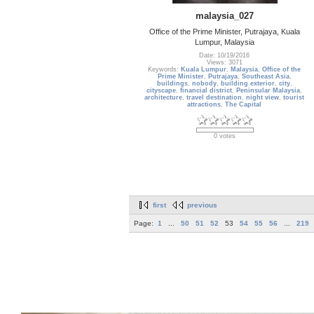
malaysia_027
Office of the Prime Minister, Putrajaya, Kuala
Lumpur, Malaysia
Date: 10/19/2016
Views: 3071
Keywords:
Kuala Lumpur
,
Malaysia
,
Office of the
Prime Minister
,
Putrajaya
,
Southeast Asia
,
buildings
,
nobody
,
building exterior
,
city
,
cityscape
,
financial district
,
Peninsular Malaysia
,
architecture
,
travel destination
,
night view
,
tourist
attractions
,
The Capital
0 votes
first
previous
Page:
1
...
50
51
52
53
54
55
56
...
219