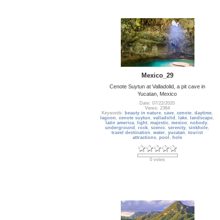
Mexico_29
Cenote Suytun at Valladolid, a pit cave in
Yucatan, Mexico
Date: 07/22/2020
Views: 2364
Keywords:
beauty in nature
,
cave
,
cenote
,
daytime
,
lagoon
,
cenote suytun
,
valladolid
,
lake
,
landscape
,
latin america
,
light
,
majestic
,
mexico
,
nobody
,
underground
,
rock
,
scenic
,
serenity
,
sinkhole
,
travel destination
,
water
,
yucatan
,
tourist
attractions
,
pool
,
hole
0 votes