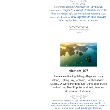
Date: 11/14/2014
Views: 3963
Keywords:
อุทยานแห่งชาติทองผาภูมิ
,
เขาช้างเผือก
,
mountain
,
กาญจนบุรี
,
ทองผาภูมิ
,
ป่าห้วยเขย่ง
,
ป่าเขาช้าง
เผือก
,
อำเภอทองผาภูมิ
,
จังหวัดกาญจนบุรี
,
walking trail
,
travel destination
,
เส้นทางผู้พิชิตเขาช้างเผือก
,
สันคมมีด
,
ปิล๊อก
,
หมู่บ้านอีต่อง
,
tourist attractions
0 votes
vietnam_007
Aerial view floating fishing village and rock
island, Halong Bay, Vietnam, Southeast Asia.
UNESCO World Heritage Site. Junk boat cruise
to Ha Long Bay. Popular landmark, famous
destination of Vietnam.
Date: 02/25/2022
Views: 2178
Keywords:
UNESCO World Heritage Site
,
aerial
view
,
outdoors
,
halong bay
,
vietnam
,
southeast
asia
,
travel destination
,
tourist attractions
,
scenic
,
rock island
,
junk boat
,
landmark
,
famous
,