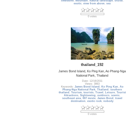
limestone
,
mountain
,
natural landscape
,
cruise
,
exotic
,
view from above
,
sea
0 votes
thailand_192
James Bond Island, Ko Ping Kan, Ao Phang-Nga
National Park, Thailand
Date: 12/16/2011
Views: 3863
Keywords:
James Bond Island
,
Ko Ping Kan
,
Ao
Phang-Nga National Park
,
Thailand
,
southern
thailand
,
Tourism
,
tourists
,
Travel
,
Leisure
,
Tourist
Attractions
,
Sightseeing
,
outdoors
,
scenic
,
southeast asia
,
007 movie
,
James Bond
,
travel
destination
,
exotic rock
,
nobody
0 votes