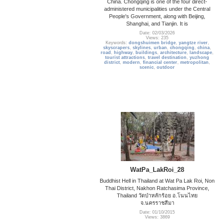
China. Chongqing is one of the four direct-
administered municipalities under the Central
People's Government, along with Beijing,
Shanghai, and Tianjin. It is
Date: 02/03/2026
Views: 235
Keywords:
dongshuimen bridge
,
yangtze river
,
skyscrapers
,
skylines
,
urban
,
chongqing
,
china
,
road
,
highway
,
buildings
,
architecture
,
landscape
,
tourist attractions
,
travel destination
,
yuzhong
district
,
modern
,
financial center
,
metropolitan
,
scenic
,
outdoor
WatPa_LakRoi_28
Buddhist Hell in Thailand at Wat Pa Lak Roi, Non
Thai District, Nakhon Ratchasima Province,
Thailand วัดป่าหลักร้อย อ.โนนไทย
จ.นครราชสีมา
Date: 01/10/2015
Views: 3869