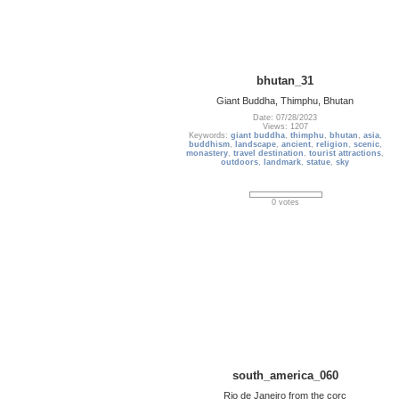
bhutan_31
Giant Buddha, Thimphu, Bhutan
Date: 07/28/2023
Views: 1207
Keywords:
giant buddha
,
thimphu
,
bhutan
,
asia
,
buddhism
,
landscape
,
ancient
,
religion
,
scenic
,
monastery
,
travel destination
,
tourist attractions
,
outdoors
,
landmark
,
statue
,
sky
0 votes
south_america_060
Rio de Janeiro from the corc