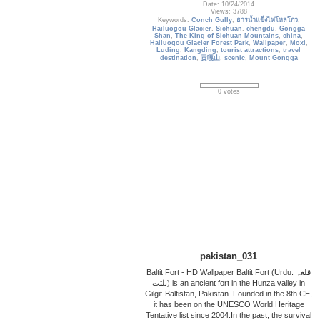
Date: 10/24/2014
Views: 3788
Keywords:
Conch Gully
,
ธารน้ำแข็งไห่โหลโกว
,
Hailuogou Glacier
,
Sichuan
,
chengdu
,
Gongga
Shan
,
The King of Sichuan Mountains
,
china
,
Hailuogou Glacier Forest Park
,
Wallpaper
,
Moxi
,
Luding
,
Kangding
,
tourist attractions
,
travel
destination
,
贡嘎山
,
scenic
,
Mount Gongga
0 votes
pakistan_031
Baltit Fort - HD Wallpaper Baltit Fort (Urdu: قلعہ
بلتت‬‎) is an ancient fort in the Hunza valley in
Gilgit-Baltistan, Pakistan. Founded in the 8th CE,
it has been on the UNESCO World Heritage
Tentative list since 2004.In the past, the survival