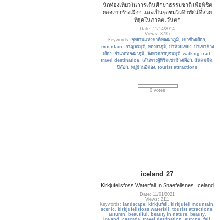
นักท่องเที่ยวในการเดินศึกษาธรรมชาติ เพื่อพิชิต
ยอดเขาช้างเผือก และเป็นจุดชมวิวทิวทัศน์ที่สวย
ที่สุดในภาคตะวันตก
Date: 11/14/2014
Views: 3735
Keywords:
อุทยานแห่งชาติทองผาภูมิ
,
เขาช้างเผือก
,
mountain
,
กาญจนบุรี
,
ทองผาภูมิ
,
ป่าห้วยเขย่ง
,
ป่าเขาช้าง
เผือก
,
อำเภอทองผาภูมิ
,
จังหวัดกาญจนบุรี
,
walking trail
,
travel destination
,
เส้นทางผู้พิชิตเขาช้างเผือก
,
สันคมมีด
,
ปิล๊อก
,
หมู่บ้านอีต่อง
,
tourist attractions
0 votes
iceland_27
Kirkjufellsfoss Waterfall In Snaefellsnes, Iceland
Date: 11/01/2021
Views: 2111
Keywords:
landscape
,
kirkjufell
,
kirkjufell mountain
,
scenic
,
kirkjufellsfoss waterfall
,
tourist attractions
,
autumn
,
beautiful
,
beauty in nature
,
beauty
,
iceland
,
cascade
,
travel destination
,
europe
,
fall
,