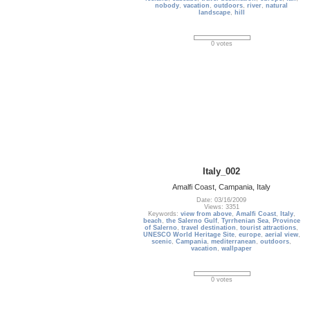
nobody
,
vacation
,
outdoors
,
river
,
natural
landscape
,
hill
0 votes
Italy_002
Amalfi Coast, Campania, Italy
Date: 03/16/2009
Views: 3351
Keywords:
view from above
,
Amalfi Coast
,
Italy
,
beach
,
the Salerno Gulf
,
Tyrrhenian Sea
,
Province
of Salerno
,
travel destination
,
tourist attractions
,
UNESCO World Heritage Site
,
europe
,
aerial view
,
scenic
,
Campania
,
mediterranean
,
outdoors
,
vacation
,
wallpaper
0 votes