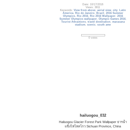
Date: 10/17/2016
Views: 3811
Keywords:
View from above
,
aerial view
,
city
,
Latin
America
,
Rio de Janeiro
,
Brazil
,
2016 Summer
Olympics
,
Rio 2016
,
Rio 2016 Wallpaper
,
2016
Summer Olympics wallpaper
,
Olympic Games 2016
,
Tourist Attractions
,
travel destination
,
maracana
stadium
,
scenic
,
south ame
0 votes
hailuogou_032
Hailuogou Glacier Forest Park Wallpaper ธารน้ำ
แข็งไห่โหลโกว Sichuan Province, China