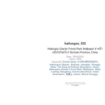
hailuogou_031
Hailuogou Glacier Forest Park Wallpaper ธารน้ำ
แข็งไห่โหลโกว Sichuan Province, China
Date: 10/24/2014
Views: 3559
Keywords:
Conch Gully
,
ธารน้ำแข็งไห่โหลโกว
,
Hailuogou Glacier
,
Sichuan
,
chengdu
,
Gongga
Shan
,
The King of Sichuan Mountains
,
china
,
Hailuogou Glacier Forest Park
,
Wallpaper
,
Moxi
,
Luding
,
Kangding
,
tourist attractions
,
travel
destination
,
贡嘎山
,
scenic
,
Mount Gongga
0 votes