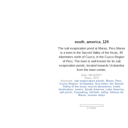
south_america_124
The salt evaporation pond at Maras, Peru Maras
is a town in the Sacred Valley of the Incas, 40
kilometers north of Cuzco, in the Cuzco Region
of Peru. The town is well known for its salt
evaporation ponds, located towards Urubamba
from the town center,
Date: 06/14/2017
Views: 3071
Keywords:
salt evaporation ponds
,
Maras
,
Peru
,
Cuzco Region
,
Urubamba
,
Inca times
,
the Sacred
Valley of the Incas
,
tourist attractions
,
travel
destination
,
scenic
,
South America
,
Latin America
,
salt pools
,
Cascading
,
hillside
,
valley
,
Salinas de
Maras
,
uneven steps
0 votes