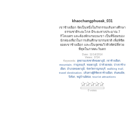
khaochangphueak_031
เขาช้างเผือก จัดเป็นหนึ่งในกิจกรรมเส้นทางศึกษา
ธรรมชาติระยะไกล มีระยะทางประมาณ 7
กิโลเมตร และต้องพักแรมบนเขา เป็นที่นิยมของ
นักท่องเที่ยวในการเดินศึกษาธรรมชาติ เพื่อพิชิต
ยอดเขาช้างเผือก และเป็นจุดชมวิวทิวทัศน์ที่สวย
ที่สุดในภาคตะวันตก
Date: 11/14/2014
Views: 3724
Keywords:
อุทยานแห่งชาติทองผาภูมิ
,
เขาช้างเผือก
,
mountain
,
กาญจนบุรี
,
ทองผาภูมิ
,
ป่าห้วยเขย่ง
,
ป่าเขาช้าง
เผือก
,
อำเภอทองผาภูมิ
,
จังหวัดกาญจนบุรี
,
walking trail
,
travel destination
,
เส้นทางผู้พิชิตเขาช้างเผือก
,
สันคมมีด
,
ปิล๊อก
,
หมู่บ้านอีต่อง
,
tourist attractions
0 votes