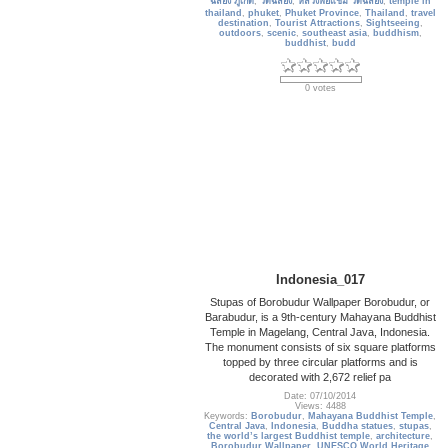
ฉลอง ภูเก็ต
,
วัดฉลอง
,
หลวงพ่อแช่ม วัดฉลอง
,
temple in
thailand
,
phuket
,
Phuket Province
,
Thailand
,
travel
destination
,
Tourist Attractions
,
Sightseeing
,
outdoors
,
scenic
,
southeast asia
,
buddhism
,
buddhist
,
budd
0 votes
Indonesia_017
Stupas of Borobudur Wallpaper Borobudur, or
Barabudur, is a 9th-century Mahayana Buddhist
Temple in Magelang, Central Java, Indonesia.
The monument consists of six square platforms
topped by three circular platforms and is
decorated with 2,672 relief pa
Date: 07/10/2014
Views: 4488
Keywords:
Borobudur
,
Mahayana Buddhist Temple
,
Central Java
,
Indonesia
,
Buddha statues
,
stupas
,
the world’s largest Buddhist temple
,
architecture
,
Borobudur Wallpaper
,
UNESCO World Heritage