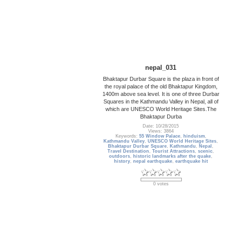
nepal_031
Bhaktapur Durbar Square is the plaza in front of
the royal palace of the old Bhaktapur Kingdom,
1400m above sea level. It is one of three Durbar
Squares in the Kathmandu Valley in Nepal, all of
which are UNESCO World Heritage Sites.The
Bhaktapur Durba
Date: 10/28/2015
Views: 3864
Keywords:
55 Window Palace
,
hinduism
,
Kathmandu Valley
,
UNESCO World Heritage Sites
,
Bhaktapur Durbar Square
,
Kathmandu
,
Nepal
,
Travel Destination
,
Tourist Attractions
,
scenic
,
outdoors
,
historic landmarks after the quake
,
history
,
nepal earthquake
,
earthquake hit
0 votes