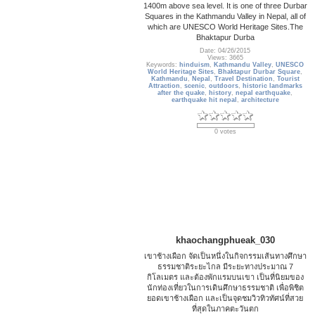
1400m above sea level. It is one of three Durbar
Squares in the Kathmandu Valley in Nepal, all of
which are UNESCO World Heritage Sites.The
Bhaktapur Durba
Date: 04/26/2015
Views: 3665
Keywords:
hinduism
,
Kathmandu Valley
,
UNESCO
World Heritage Sites
,
Bhaktapur Durbar Square
,
Kathmandu
,
Nepal
,
Travel Destination
,
Tourist
Attraction
,
scenic
,
outdoors
,
historic landmarks
after the quake
,
history
,
nepal earthquake
,
earthquake hit nepal
,
architecture
0 votes
khaochangphueak_030
เขาช้างเผือก จัดเป็นหนึ่งในกิจกรรมเส้นทางศึกษา
ธรรมชาติระยะไกล มีระยะทางประมาณ 7
กิโลเมตร และต้องพักแรมบนเขา เป็นที่นิยมของ
นักท่องเที่ยวในการเดินศึกษาธรรมชาติ เพื่อพิชิต
ยอดเขาช้างเผือก และเป็นจุดชมวิวทิวทัศน์ที่สวย
ที่สุดในภาคตะวันตก