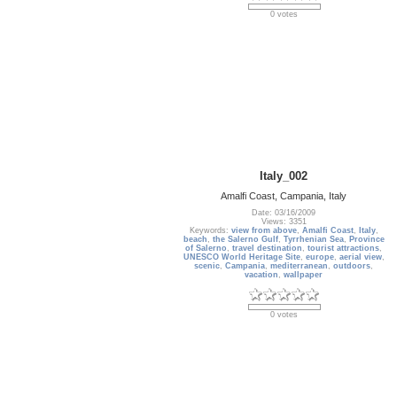
0 votes
Italy_002
Amalfi Coast, Campania, Italy
Date: 03/16/2009
Views: 3351
Keywords:
view from above
,
Amalfi Coast
,
Italy
,
beach
,
the Salerno Gulf
,
Tyrrhenian Sea
,
Province
of Salerno
,
travel destination
,
tourist attractions
,
UNESCO World Heritage Site
,
europe
,
aerial view
,
scenic
,
Campania
,
mediterranean
,
outdoors
,
vacation
,
wallpaper
0 votes