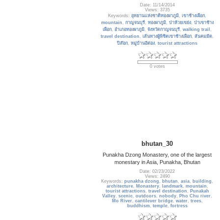
Date: 11/14/2014
Views: 3735
Keywords:
อุทยานแห่งชาติทองผาภูมิ
,
เขาช้างเผือก
,
mountain
,
กาญจนบุรี
,
ทองผาภูมิ
,
ป่าห้วยเขย่ง
,
ป่าเขาช้าง
เผือก
,
อำเภอทองผาภูมิ
,
จังหวัดกาญจนบุรี
,
walking trail
,
travel destination
,
เส้นทางผู้พิชิตเขาช้างเผือก
,
สันคมมีด
,
ปิล๊อก
,
หมู่บ้านอีต่อง
,
tourist attractions
0 votes
bhutan_30
Punakha Dzong Monastery, one of the largest
monestary in Asia, Punakha, Bhutan
Date: 02/23/2022
Views: 2490
Keywords:
punakha dzong
,
bhutan
,
asia
,
building
,
architecture
,
Monastery
,
landmark
,
mountain
,
tourist attractions
,
travel destination
,
Punakah
Valley
,
scenic
,
outdoors
,
nobody
,
Pho Chu river
,
Mo River
,
cantilever bridge
,
water
,
trees
,
buddhism
,
temple
,
fortress