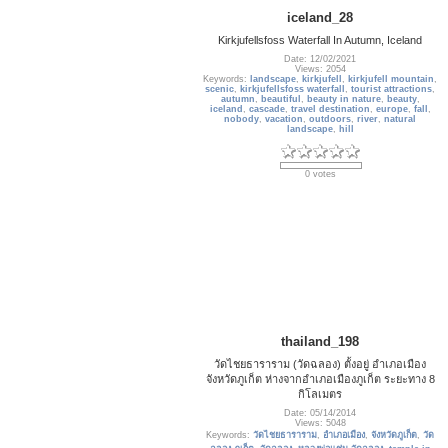
iceland_28
Kirkjufellsfoss Waterfall In Autumn, Iceland
Date: 12/02/2021
Views: 2054
Keywords:
landscape
,
kirkjufell
,
kirkjufell mountain
,
scenic
,
kirkjufellsfoss waterfall
,
tourist attractions
,
autumn
,
beautiful
,
beauty in nature
,
beauty
,
iceland
,
cascade
,
travel destination
,
europe
,
fall
,
nobody
,
vacation
,
outdoors
,
river
,
natural
landscape
,
hill
0 votes
thailand_198
วัดไชยธาราราม (วัดฉลอง) ตั้งอยู่ อำเภอเมือง
จังหวัดภูเก็ต ห่างจากอำเภอเมืองภูเก็ต ระยะทาง 8
กิโลเมตร
Date: 05/14/2014
Views: 5048
Keywords:
วัดไชยธาราราม
,
อำเภอเมือง
,
จังหวัดภูเก็ต
,
วัด