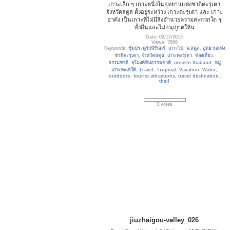
เกาะเล็ก ๆ เกาะหนึ่งในอุทยานแห่งชาติตะรุเตา
จังหวัดสตูล ตั้งอยู่ระหว่าง เกาะตะรุเตา และ เกาะ
อาดัง เป็นเกาะที่ไม่มีสิ่งอำนวยความสะดวกใด ๆ
ทั้งสิ้นและไม่อนุญาตให้น
Date: 02/17/2015
Views: 3566
Keywords:
ซุ้มประตูรักนิรันดร์
,
เกาะไข่
,
จ.สตูล
,
อุทยานแห่ง
ชาติตะรุเตา
,
จังหวัดสตูล
,
เกาะตะรุเตา
,
ท่องเที่ยว
,
ธรรมชาติ
,
อุโมงค์หินธรรมชาติ
,
unseen thailand
,
หมู่
เกาะทะเลใต้
,
Travel
,
Tropical
,
Vacation
,
Water
,
outdoors
,
tourist attractions
,
travel destination
,
thail
0 votes
jiuzhaigou-valley_026