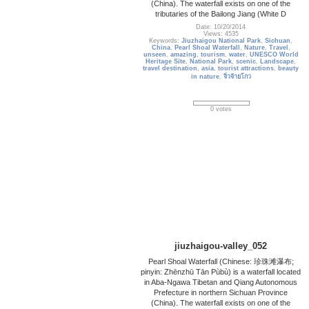
(China). The waterfall exists on one of the
tributaries of the Bailong Jiang (White D
Date: 10/20/2014
Views: 4535
Keywords:
Jiuzhaigou National Park
,
Sichuan
,
China
,
Pearl Shoal Waterfall
,
Nature
,
Travel
,
unseen
,
amazing
,
tourism
,
water
,
UNESCO World
Heritage Site
,
National Park
,
scenic
,
Landscape
,
travel destination
,
asia
,
tourist attractions
,
beauty
in nature
,
จิ่วจ้ายโกว
0 votes
jiuzhaigou-valley_052
Pearl Shoal Waterfall (Chinese: 珍珠滩瀑布;
pinyin: Zhēnzhū Tān Pùbù) is a waterfall located
in Aba-Ngawa Tibetan and Qiang Autonomous
Prefecture in northern Sichuan Province
(China). The waterfall exists on one of the