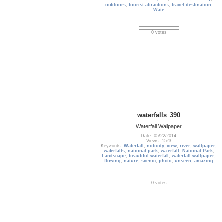
outdoors
,
tourist attractions
,
travel destination
,
Wate
0 votes
waterfalls_390
Waterfall Wallpaper
Date: 05/22/2014
Views: 1523
Keywords:
Waterfall
,
nobody
,
view
,
river
,
wallpaper
,
waterfalls
,
national park
,
waterfall
,
National Park
,
Landscape
,
beautiful waterfall
,
waterfall wallpaper
,
flowing
,
nature
,
scenic
,
photo
,
unseen
,
amazing
0 votes