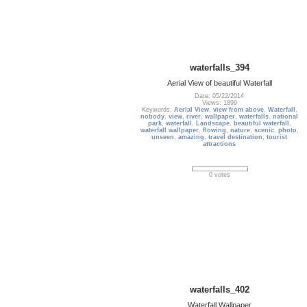
waterfalls_394
Aerial View of beautiful Waterfall
Date: 05/22/2014
Views: 1899
Keywords:
Aerial View
,
view from above
,
Waterfall
,
nobody
,
view
,
river
,
wallpaper
,
waterfalls
,
national
park
,
waterfall
,
Landscape
,
beautiful waterfall
,
waterfall wallpaper
,
flowing
,
nature
,
scenic
,
photo
,
unseen
,
amazing
,
travel destination
,
tourist
attractions
0 votes
waterfalls_402
Waterfall Wallpaper