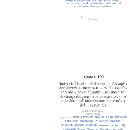
World Heritage Site
,
National Park
,
scenic
,
Landscape
,
travel destination
,
asia
,
tourist
attractions
,
beauty in nature
0 votes
Islands_100
ซุ้มประตูรักนิรันดร์ เกาะไข่ จ.สตูล เกาะไข่ อยู่ห่าง
ออกไปทางทิศตะวันตกประมาณ 25 กิโลเมตร เป็น
เกาะเล็ก ๆ เกาะหนึ่งในอุทยานแห่งชาติตะรุเตา
จังหวัดสตูล ตั้งอยู่ระหว่าง เกาะตะรุเตา และ เกาะ
อาดัง เป็นเกาะที่ไม่มีสิ่งอำนวยความสะดวกใด ๆ
ทั้งสิ้นและไม่อนุญา
Date: 04/09/2019
Views: 2280
Keywords:
ซุ้มประตูรักนิรันดร์
,
เกาะไข่
,
จ.สตูล
,
อุทยานแห่ง
ชาติตะรุเตา
,
จังหวัดสตูล
,
เกาะตะรุเตา
,
ท่องเที่ยว
,
ธรรมชาติ
,
อุโมงค์หินธรรมชาติ
,
unseen thailand
,
หมู่
เกาะทะเลใต้
,
Travel
,
Tropical
,
Vacation
,
nobody
,