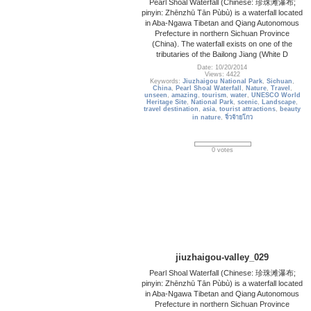
Pearl Shoal Waterfall (Chinese: 珍珠滩瀑布;
pinyin: Zhēnzhū Tān Pùbù) is a waterfall located
in Aba-Ngawa Tibetan and Qiang Autonomous
Prefecture in northern Sichuan Province
(China). The waterfall exists on one of the
tributaries of the Bailong Jiang (White D
Date: 10/20/2014
Views: 4422
Keywords:
Jiuzhaigou National Park
,
Sichuan
,
China
,
Pearl Shoal Waterfall
,
Nature
,
Travel
,
unseen
,
amazing
,
tourism
,
water
,
UNESCO World
Heritage Site
,
National Park
,
scenic
,
Landscape
,
travel destination
,
asia
,
tourist attractions
,
beauty
in nature
,
จิ่วจ้ายโกว
0 votes
jiuzhaigou-valley_029
Pearl Shoal Waterfall (Chinese: 珍珠滩瀑布;
pinyin: Zhēnzhū Tān Pùbù) is a waterfall located
in Aba-Ngawa Tibetan and Qiang Autonomous
Prefecture in northern Sichuan Province