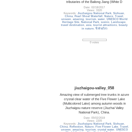
tributaries of the Bailong Jiang (White D
Date: 02/18/2017
Views: 3320
Keywords:
Jiuzhaigou National Park
,
Sichuan
,
China
,
Pearl Shoal Waterfall
,
Nature
,
Travel
,
unseen
,
amazing
,
tourism
,
water
,
UNESCO World
Heritage Site
,
National Park
,
scenic
,
Landscape
,
travel destination
,
asia
,
tourist attractions
,
beauty
in nature
,
จิ่วจ้ายโกว
0 votes
jiuzhaigou-valley_058
Amazing view of submerged tree trunks in azure
crystal clear water of the Five Flower Lake
(Multicolored Lake) among autumn woods in
Jiuzhaigou nature reserve (Jiuzhai Valley
National Park), China.
Date: 05/02/2019
Views: 2205
Keywords:
Jiuzhaigou National Park
,
Sichuan
,
China
,
Reflection
,
Nature
,
Five Flower Lake
,
Travel
,
unseen
,
amazing
,
tourism
,
crystal water
,
UNESCO