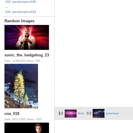
222. paralympics198
...
242. paralympics243
Random Images
sonic_the_hedgehog_23
Date: 11/28/2024
Views: 550
usa_018
first
previous
Date: 09/17/2002
Views: 3537