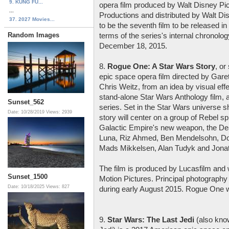
9. KUNG FU...
opera film produced by Walt Disney Pi
...
Productions and distributed by Walt Dis
37. 2027 Movies...
to be the seventh film to be released i
Random Images
terms of the series's internal chronolog
December 18, 2015.
8.
Rogue One: A Star Wars Story
, o
epic space opera film directed by Gar
Chris Weitz, from an idea by visual effec
stand-alone Star Wars Anthology film, an
Sunset_562
series. Set in the Star Wars universe s
Date: 10/28/2019
Views: 2939
story will center on a group of Rebel sp
Galactic Empire's new weapon, the Death
Luna, Riz Ahmed, Ben Mendelsohn, Don
Mads Mikkelsen, Alan Tudyk and Jonat
The film is produced by Lucasfilm and w
Sunset_1500
Motion Pictures. Principal photography
Date: 10/18/2025
Views: 827
during early August 2015. Rogue One w
9.
Star Wars: The Last Jedi
(also know