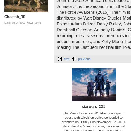
Jedi) is a 2017 American epic space op
Johnson. It is the second film in the St
The Force Awakens (2015). The film is
Cheetah_10
distributed by Walt Disney Studios Moti
Date: 05/06/2013
Views: 2486
Fisher, Adam Driver, Daisy Ridley, Jo
Domhnall Gleeson, Anthony Daniels, Gw
returning roles. New cast members incl
unconfirmed roles, and Kelly Marie Tr
making The Last Jedi her final film role.
first
previous
starwars_535
The Mandalorian is a 2019 American space
opera web television series scheduled to
premiere on Disney+ on November 12, 2019.
Set in the Star Wars universe, the series will
take place a few years after the events of