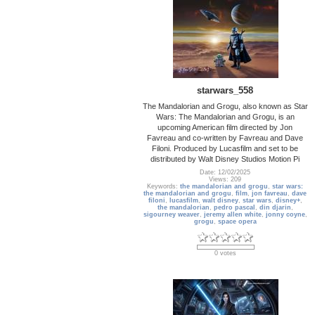
starwars_558
The Mandalorian and Grogu, also known as Star
Wars: The Mandalorian and Grogu, is an
upcoming American film directed by Jon
Favreau and co-written by Favreau and Dave
Filoni. Produced by Lucasfilm and set to be
distributed by Walt Disney Studios Motion Pi
Date: 12/02/2025
Views: 209
Keywords:
the mandalorian and grogu
,
star wars:
the mandalorian and grogu
,
film
,
jon favreau
,
dave
filoni
,
lucasfilm
,
walt disney
,
star wars
,
disney+
,
the mandalorian
,
pedro pascal
,
din djarin
,
sigourney weaver
,
jeremy allen white
,
jonny coyne
,
grogu
,
space opera
0 votes