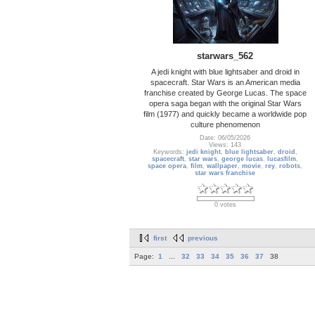
starwars_562
A jedi knight with blue lightsaber and droid in
spacecraft. Star Wars is an American media
franchise created by George Lucas. The space
opera saga began with the original Star Wars
film (1977) and quickly became a worldwide pop
culture phenomenon
Date: 06/05/2026
Views: 143
Keywords:
jedi knight
,
blue lightsaber
,
droid
,
spacecraft
,
star wars
,
george lucas
,
lucasfilm
,
space opera
,
film
,
wallpaper
,
movie
,
rey
,
robots
,
star wars franchise
0 votes
first
previous
Page:
1
...
32
33
34
35
36
37
38