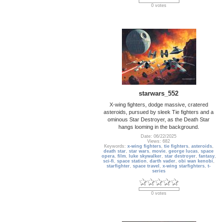
0 votes
starwars_552
X-wing fighters, dodge massive, cratered
asteroids, pursued by sleek Tie fighters and a
ominous Star Destroyer, as the Death Star
hangs looming in the background.
Date: 06/22/2025
Views: 682
Keywords:
x-wing fighters
,
tie fighters
,
asteroids
,
death star
,
star wars
,
movie
,
george lucas
,
space
opera
,
film
,
luke skywalker
,
star destroyer
,
fantasy
,
sci-fi
,
space station
,
darth vader
,
obi wan kenobi
,
starfighter
,
space travel
,
x-wing starfighters
,
t-
series
0 votes