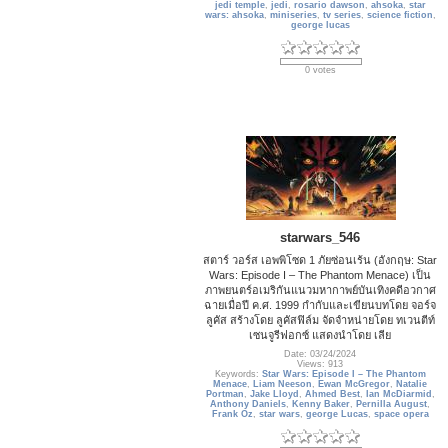
jedi temple
,
jedi
,
rosario dawson
,
ahsoka
,
star
wars: ahsoka
,
miniseries
,
tv series
,
science fiction
,
george lucas
0 votes
starwars_546
สตาร์ วอร์ส เอพพิโซด 1 ภัยซ่อนเร้น (อังกฤษ: Star
Wars: Episode I – The Phantom Menace) เป็น
ภาพยนตร์อเมริกันแนวมหากาพย์บันเทิงคดีอวกาศ
ฉายเมื่อปี ค.ศ. 1999 กำกับและเขียนบทโดย จอร์จ
ลูคัส สร้างโดย ลูคัสฟิล์ม จัดจำหน่ายโดย ทเวนตีท์
เซนจูรีฟอกซ์ แสดงนำโดย เลีย
Date: 03/24/2024
Views: 913
Keywords:
Star Wars: Episode I – The Phantom
Menace
,
Liam Neeson
,
Ewan McGregor
,
Natalie
Portman
,
Jake Lloyd
,
Ahmed Best
,
Ian McDiarmid
,
Anthony Daniels
,
Kenny Baker
,
Pernilla August
,
Frank Oz
,
star wars
,
george Lucas
,
space opera