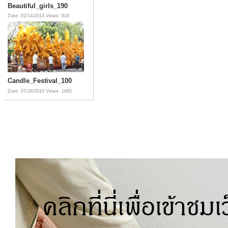
Beautiful_girls_190
Date: 02/14/2014
Views: 818
Candle_Festival_100
Date: 07/26/2010
Views: 1465