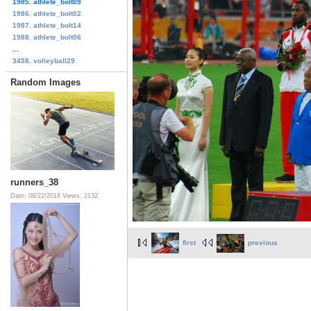
1985. athlete_bolt09
1986. athlete_bolt02
1987. athlete_bolt14
1988. athlete_bolt06
...
3458. volleyball29
Random Images
runners_38
Date: 08/22/2018
Views: 2132
first
previous