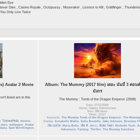
olden Eye
ever Dies , Casino Royale , Octopussy , Moonraker , Licence to Kill , Goldfinger , Thunderb
 You Only Live Twice
es) Avatar 2 Movie
Album: The Mummy (2017 film) เดอะ มัมมี่ 3 ตอน
มังกร
n't listed are in this
The Mummy : Tomb of the Dragon Emperor (2008)
Date: 07/11/2008
Owner: Gallery Administrator
Size: 298 items
Views: 11327
Keywords:
The Mummy Tomb of the Dragon Emperor
,
The Mumm
ง
,
โปสเตอร์หนัง
,
movies
,
Cruise
,
Annabelle Wallis
,
Sofia Boutella
,
Jake Johnson
,
Brendan Fr
,
stars
,
wallpaper
,
Avatar
เรีย เบลโล่
,
Maria Bello
,
เจ็ท ลี
,
Jet Li
,
มิเชล โหยว
,
Michelle Yeoh
,
A
ldana
,
Sam Worthington
,
Adventure
,
Fantasy
,
Thriller
,
The Mummy franchise