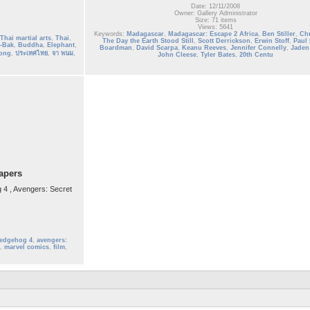
Date: 12/11/2008
Owner: Gallery Administrator
Size: 71 items
Views: 5641
Keywords:
Madagascar
,
Madagascar: Escape 2 Africa
,
Ben Stiller
,
Ch
Thai martial arts
,
Thai
,
The Day the Earth Stood Still
,
Scott Derrickson
,
Erwin Stoff
,
Paul 
-Bak
,
Buddha
,
Elephant
,
Boardman
,
David Scarpa
,
Keanu Reeves
,
Jennifer Connelly
,
Jaden
hong
,
ประเทศไทย
,
จา พนม
,
John Cleese
,
Tyler Bates
,
20th Centu
apers
 4 , Avengers: Secret
hedgehog 4
,
avengers:
,
marvel comics
,
film
,