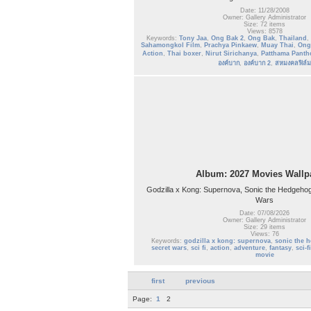
Date: 11/28/2008
Owner: Gallery Administrator
Size: 72 items
Views: 8578
Keywords:
Tony Jaa
,
Ong Bak 2
,
Ong Bak
,
Thailand
,
Sahamongkol Film
,
Prachya Pinkaew
,
Muay Thai
,
Ong
Action
,
Thai boxer
,
Nirut Sirichanya
,
Patthama Pant
องค์บาก
,
องค์บาก 2
,
สหมงคลฟิล์ม
Album: 2027 Movies Wallp
Godzilla x Kong: Supernova, Sonic the Hedgehog
Wars
Date: 07/08/2026
Owner: Gallery Administrator
Size: 29 items
Views: 76
Keywords:
godzilla x kong: supernova
,
sonic the 
secret wars
,
sci fi
,
action
,
adventure
,
fantasy
,
sci-fi
movie
first
previous
Page:
1
2