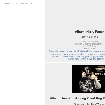
Date: 01/09/2023
Views: 1568
Album: Harry Potter
แฮร์รี่ พอตเตอร์
Date: 07/04/2008
Owner: Gallery Administrator
Size: 232 items
Views: 5984
Keywords:
harry potter
,
แฮร์รี่ พอตเตอร์
,
hermione gran
malfoy
,
jk rowling
,
philosopher's
,
sorcerer's
,
cham
phoenix
,
half-blood prince
,
hogwarts
,
gryffindor
ravenclaw
,
evanna
,
lynch
,
deathly 
Album: Tom-Yum-Goong 2 and Ong Bak
Ong-Bak: The Thai Warrior