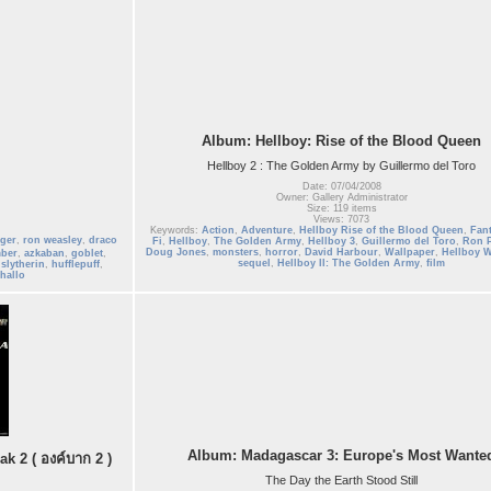
Album: Hellboy: Rise of the Blood Queen
Hellboy 2 : The Golden Army by Guillermo del Toro
Date: 07/04/2008
Owner: Gallery Administrator
Size: 119 items
Views: 7073
Keywords:
Action
,
Adventure
,
Hellboy Rise of the Blood Queen
,
Fan
ger
,
ron weasley
,
draco
Fi
,
Hellboy
,
The Golden Army
,
Hellboy 3
,
Guillermo del Toro
,
Ron 
Doug Jones
,
monsters
,
horror
,
David Harbour
,
Wallpaper
,
Hellboy W
ber
,
azkaban
,
goblet
,
sequel
,
Hellboy II: The Golden Army
,
film
,
slytherin
,
hufflepuff
,
hallo
Album: Madagascar 3: Europe's Most Wante
 2 ( องค์บาก 2 )
The Day the Earth Stood Still