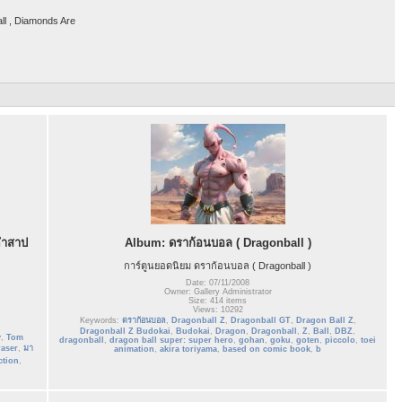
all , Diamonds Are
คำสาป
Album: ดราก้อนบอล ( Dragonball )
การ์ตูนยอดนิยม ดราก้อนบอล ( Dragonball )
Date: 07/11/2008
Owner: Gallery Administrator
Size: 414 items
Views: 10292
Keywords:
ดราก้อนบอล
,
Dragonball Z
,
Dragonball GT
,
Dragon Ball Z
,
Dragonball Z Budokai
,
Budokai
,
Dragon
,
Dragonball
,
Z
,
Ball
,
DBZ
,
y
,
Tom
dragonball
,
dragon ball super: super hero
,
gohan
,
goku
,
goten
,
piccolo
,
toei
aser
,
มา
animation
,
akira toriyama
,
based on comic book
,
b
ction
,