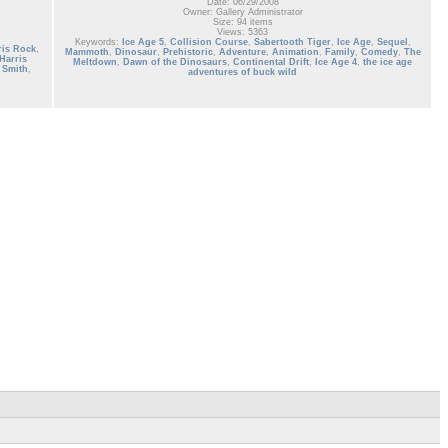
Date: 06/29/2008
Owner: Gallery Administrator
Size: 94 items
Views: 5363
Keywords:
Ice Age 5
,
Collision Course
,
Sabertooth Tiger
,
Ice Age
,
Sequel
,
ris Rock
,
Mammoth
,
Dinosaur
,
Prehistoric
,
Adventure
,
Animation
,
Family
,
Comedy
,
The
Harris
Meltdown
,
Dawn of the Dinosaurs
,
Continental Drift
,
Ice Age 4
,
the ice age
 Smith
,
adventures of buck wild