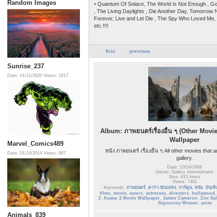
Random Images
• Quantum Of Solace, The World Is Not Enough , G
, The Living Daylights , Die Another Day, Tomorrow N
Forever, Live and Let Die , The Spy Who Loved Me,
etc.!!!!
first
previous
Sunrise_237
Date: 01/21/2020
Views: 1817
Album: ภาพยนตร์เรื่องอื่น ๆ (Other Movi
Wallpaper
Marvel_Comics489
หนัง ภาพยนตร์ เรื่องอื่น ๆ All other movies that are
Date: 01/10/2014
Views: 887
gallery.
Date: 10/14/2008
Owner: Gallery Administrator
Size: 613 items
Views: 7401
Keywords:
ภาพยนตร์
,
ดารา-นักแสดง
,
การ์ตูน
,
หนัง
,
บันเทิ
films
,
movie
,
actors
,
actresses
,
directors
,
hollywood
2
,
Avatar 2 Movie Wallpaper
,
James Cameron
,
Zoe Sa
Sigourney Weaver
,
anim
Animals_839