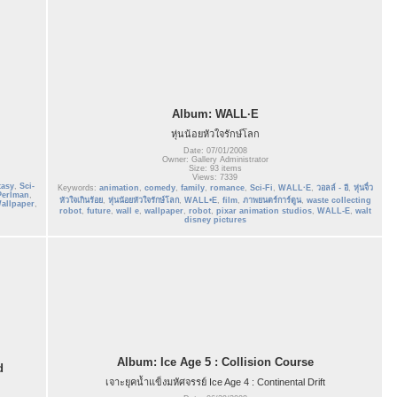
Album: WALL·E
หุ่นน้อยหัวใจรักษ์โลก
Date: 07/01/2008
Owner: Gallery Administrator
Size: 93 items
Views: 7339
tasy
,
Sci-
Keywords:
animation
,
comedy
,
family
,
romance
,
Sci-Fi
,
WALL·E
,
วอลล์ - อี
,
หุ่นจิ๋ว
Perlman
,
หัวใจเกินร้อย
,
หุ่นน้อยหัวใจรักษ์โลก
,
WALL•E
,
film
,
ภาพยนตร์การ์ตูน
,
waste collecting
allpaper
,
robot
,
future
,
wall e
,
wallpaper
,
robot
,
pixar animation studios
,
WALL-E
,
walt
disney pictures
Album: Ice Age 5 : Collision Course
d
เจาะยุคน้ำแข็งมหัศจรรย์ Ice Age 4 : Continental Drift