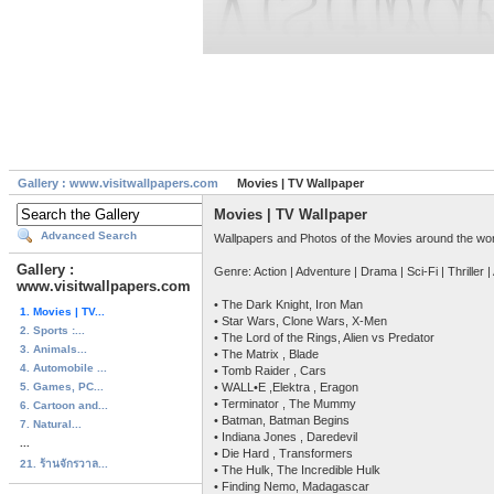
Gallery : www.visitwallpapers.com
Movies | TV Wallpaper
Movies | TV Wallpaper
Advanced Search
Wallpapers and Photos of the Movies around the wor
Gallery :
Genre: Action | Adventure | Drama | Sci-Fi | Thriller
www.visitwallpapers.com
• The Dark Knight, Iron Man
1. Movies | TV...
• Star Wars, Clone Wars, X-Men
2. Sports :...
• The Lord of the Rings, Alien vs Predator
3. Animals...
• The Matrix , Blade
4. Automobile ...
• Tomb Raider , Cars
5. Games, PC...
• WALL•E ,Elektra , Eragon
• Terminator , The Mummy
6. Cartoon and...
• Batman, Batman Begins
7. Natural...
• Indiana Jones , Daredevil
...
• Die Hard , Transformers
21. ร้านจักรวาล...
• The Hulk, The Incredible Hulk
• Finding Nemo, Madagascar